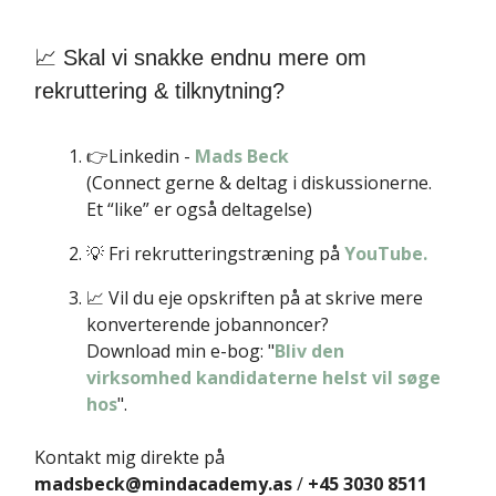
📈 Skal vi snakke endnu mere om
rekruttering & tilknytning?
👉Linkedin -
Mads Beck
(Connect gerne & deltag i diskussionerne.
Et “like” er også deltagelse)
💡 Fri rekrutteringstræning på
YouTube.
📈 Vil du eje opskriften på at skrive mere
konverterende jobannoncer?
Download min e-bog: "
Bliv den
virksomhed kandidaterne helst vil søge
hos
".
Kontakt mig direkte på
madsbeck@mindacademy.as
/
+45 3030 8511