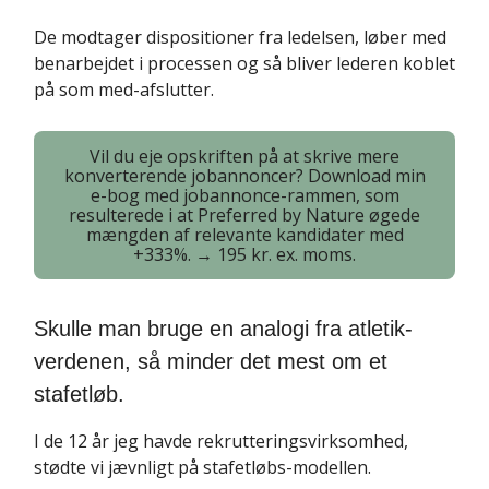
De modtager dispositioner fra ledelsen, løber med
benarbejdet i processen og så bliver lederen koblet
på som med-afslutter.
Vil du eje opskriften på at skrive mere
konverterende jobannoncer? Download min
e-bog med jobannonce-rammen, som
resulterede i at Preferred by Nature øgede
mængden af relevante kandidater med
+333%. → 195 kr. ex. moms.
Skulle man bruge en analogi fra atletik-
verdenen, så minder det mest om et
stafetløb.
I de 12 år jeg havde rekrutteringsvirksomhed,
stødte vi jævnligt på stafetløbs-modellen.